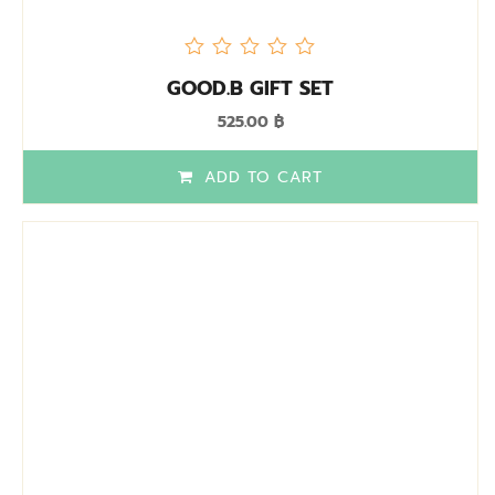
out
GOOD.B​ GIFT SET
of
5
525.00
฿
ADD TO CART