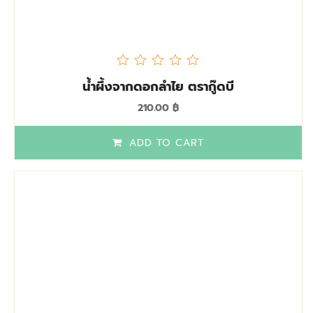
out
น้ำผึ้งจากดอกลำไย ตรากู๊ดบี
of
5
210.00
฿
ADD TO CART