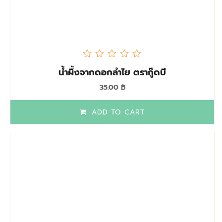
out
น้ำผึ้งจากดอกลำไย ตรากู๊ดบี
of
5
35.00
฿
ADD TO CART