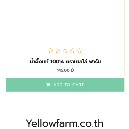
out
น้ำผึ้งแท้ 100% ตราเยลโล่ ฟาร์ม
of
5
145.00
฿
ADD TO CART
Yellowfarm.co.th