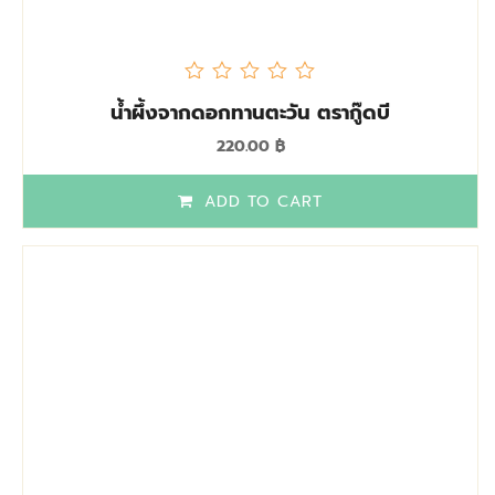
out
น้ำผึ้งจากดอกทานตะวัน ตรากู๊ดบี
of
5
220.00
฿
ADD TO CART