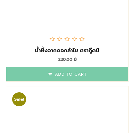
out
น้ำผึ้งจากดอกลำไย ตรากู๊ดบี
of
5
220.00
฿
ADD TO CART
Sale!