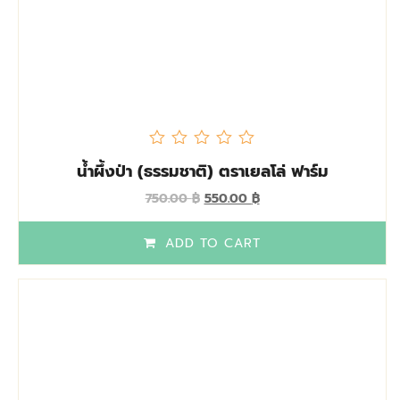
out
น้ำผึ้งป่า (ธรรมชาติ) ตราเยลโล่ ฟาร์ม
of
5
Original
Current
750.00
฿
550.00
฿
price
price
was:
is:
ADD TO CART
750.00 ฿.
550.00 ฿.